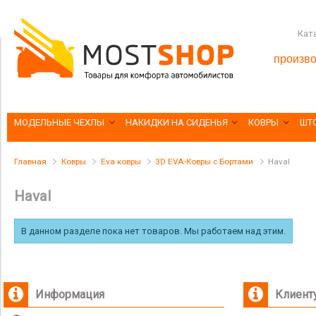
Кат
произво
МОДЕЛЬНЫЕ ЧЕХЛЫ
НАКИДКИ НА СИДЕНЬЯ
КОВРЫ
ШТ
Главная
Ковры
Eva ковры
3D EVA-Ковры с Бортами
Haval
Haval
В данном разделе пока нет товаров. Мы работаем над этим.
Информация
Клиент