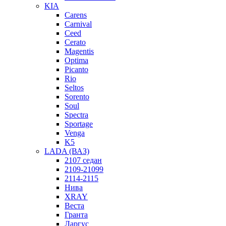
KIA
Carens
Carnival
Ceed
Cerato
Magentis
Optima
Picanto
Rio
Seltos
Sorento
Soul
Spectra
Sportage
Venga
K5
LADA (ВАЗ)
2107 седан
2109-21099
2114-2115
Нива
XRAY
Веста
Гранта
Ларгус