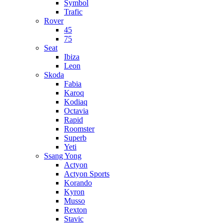
Symbol
Trafic
Rover
45
75
Seat
Ibiza
Leon
Skoda
Fabia
Karoq
Kodiaq
Octavia
Rapid
Roomster
Superb
Yeti
Ssang Yong
Actyon
Actyon Sports
Korando
Kyron
Musso
Rexton
Stavic