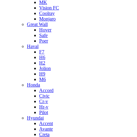
MK
Vision FC
Coolray
Monjaro
Great Wall
Hover
Safe
Poer
Haval
F7
H6
H2
Jolion
H9
M6
Honda
Accord
Civic
Cr-v
Hr-v
Pilot
Hyundai
Accent
Avante
Creta