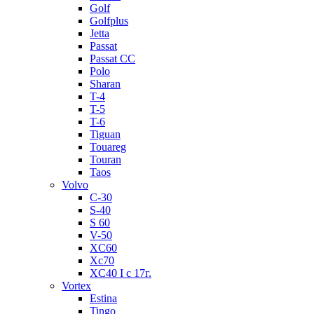
Golf
Golfplus
Jetta
Passat
Passat CC
Polo
Sharan
T-4
T-5
T-6
Tiguan
Touareg
Touran
Taos
Volvo
C-30
S-40
S 60
V-50
XC60
Xc70
XC40 I c 17г.
Vortex
Estina
Tingo