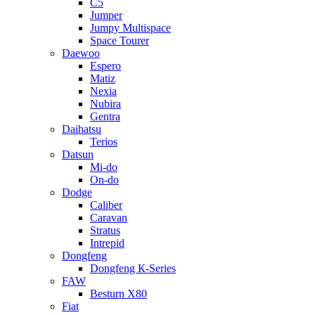
C5
Jumper
Jumpy Multispace
Space Tourer
Daewoo
Espero
Matiz
Nexia
Nubira
Gentra
Daihatsu
Terios
Datsun
Mi-do
On-do
Dodge
Caliber
Caravan
Stratus
Intrepid
Dongfeng
Dongfeng К-Series
FAW
Besturn Х80
Fiat