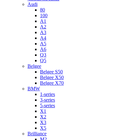
Audi
80
100
A1
A2
A3
A4
A5
A6
Q3
Q5
Belgee
Belgee S50
Belgee X50
Belgee X70
BMW
1-series
3-series
5-series
X1
X2
X3
X5
Brilliance
M2