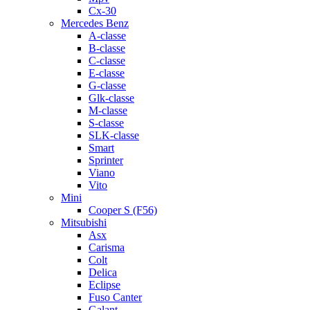
Cx-30
Mercedes Benz
A-classe
B-classe
C-classe
E-classe
G-classe
Glk-classe
M-classe
S-classe
SLK-classe
Smart
Sprinter
Viano
Vito
Mini
Cooper S (F56)
Mitsubishi
Asx
Carisma
Colt
Delica
Eclipse
Fuso Canter
Galant