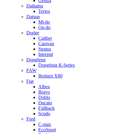
Gentra
Daihatsu
Terios
Datsun
Mi-do
On-do
Dodge
Caliber
Caravan
Stratus
Intrepid
Dongfeng
Dongfeng К-Series
FAW
Besturn Х80
Fiat
Albea
Bravo
Doblo
Ducato
Fullback
Scudo
Ford
C-max
EcoSport