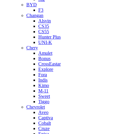
BYD
F3
Changan
Alsvin
CS35
CS55
Hunter Plus
UNI-K
Chery
Amulet
Bonus
CrossEastar
Explore
Fora
Indis
Kimo
M-11
Sweet
Tiggo
Chevrolet
Aveo
Captiva
Cobalt
Cruze
Epica