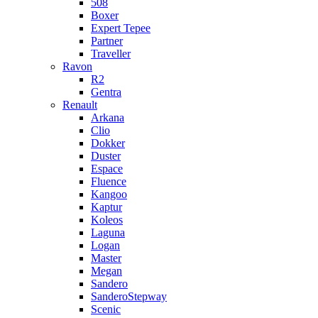
508
Boxer
Expert Tepee
Partner
Traveller
Ravon
R2
Gentra
Renault
Arkana
Clio
Dokker
Duster
Espace
Fluence
Kangoo
Kaptur
Koleos
Laguna
Logan
Master
Megan
Sandero
SanderoStepway
Scenic