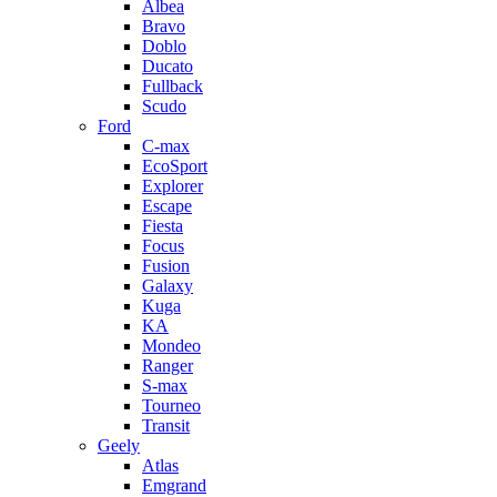
Albea
Bravo
Doblo
Ducato
Fullback
Scudo
Ford
C-max
EcoSport
Explorer
Escape
Fiesta
Focus
Fusion
Galaxy
Kuga
KA
Mondeo
Ranger
S-max
Tourneo
Transit
Geely
Atlas
Emgrand