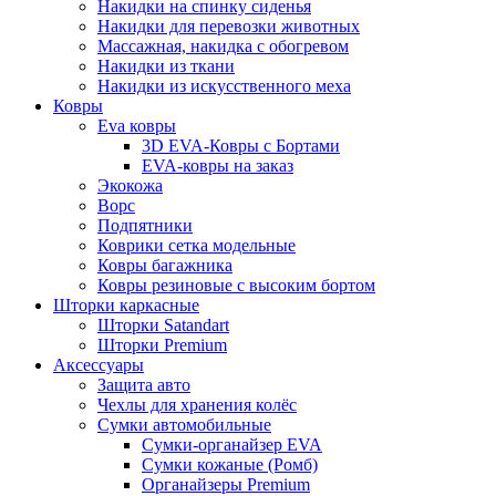
Накидки на спинку сиденья
Накидки для перевозки животных
Массажная, накидка с обогревом
Накидки из ткани
Накидки из искусственного меха
Ковры
Eva ковры
3D EVA-Ковры с Бортами
EVA-ковры на заказ
Экокожа
Ворс
Подпятники
Коврики сетка модельные
Ковры багажника
Ковры резиновые с высоким бортом
Шторки каркасные
Шторки Satandart
Шторки Premium
Аксессуары
Защита авто
Чехлы для хранения колёс
Сумки автомобильные
Сумки-органайзер EVA
Сумки кожаные (Ромб)
Органайзеры Premium