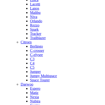
Lacetti
Lanos
Malibu
Niva
Orlando
Rezzo
Spark
Tracker
Trailblazer
Citroen
Berlingo
C-crosser
C-elysee
C3
C4
C5
Jumper
Jumpy Multispace
Space Tourer
Daewoo
Espero
Matiz
Nexia
Nubira