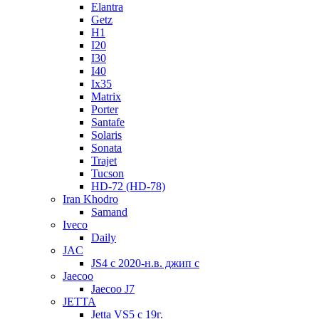
Elantra
Getz
H1
I20
I30
I40
Ix35
Matrix
Porter
Santafe
Solaris
Sonata
Trajet
Tucson
HD-72 (HD-78)
Iran Khodro
Samand
Iveco
Daily
JAC
JS4 с 2020-н.в. джип с
Jaecoo
Jaecoo J7
JETTA
Jetta VS5 с 19г.