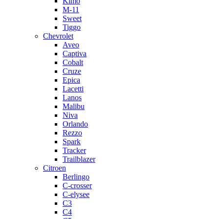
Kimo
M-11
Sweet
Tiggo
Chevrolet
Aveo
Captiva
Cobalt
Cruze
Epica
Lacetti
Lanos
Malibu
Niva
Orlando
Rezzo
Spark
Tracker
Trailblazer
Citroen
Berlingo
C-crosser
C-elysee
C3
C4