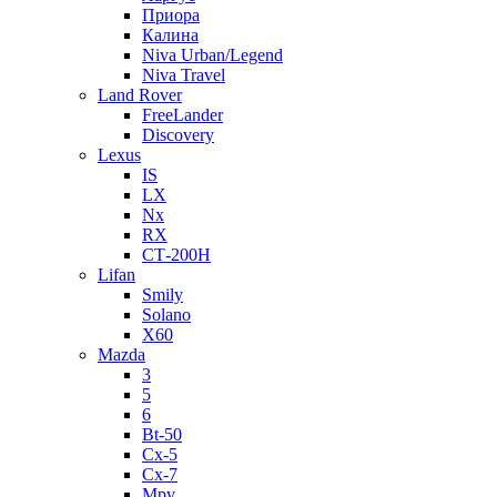
Приора
Калина
Niva Urban/Legend
Niva Travel
Land Rover
FreeLander
Discovery
Lexus
IS
LX
Nx
RX
СТ-200H
Lifan
Smily
Solano
X60
Mazda
3
5
6
Bt-50
Cx-5
Cx-7
Mpv