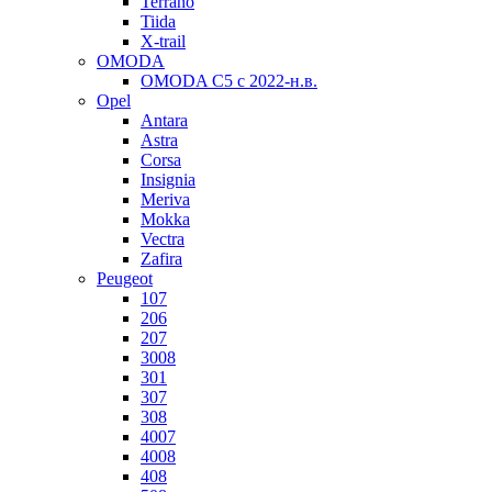
Terrano
Tiida
X-trail
OMODA
OMODA C5 c 2022-н.в.
Opel
Antara
Astra
Corsa
Insignia
Meriva
Mokka
Vectra
Zafira
Peugeot
107
206
207
3008
301
307
308
4007
4008
408