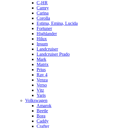
C-HR
Camry
Carina
Corolla
Estima, Emina, Lucida
Fortuner
Highlander
Hilux
Ipsum
Landcruiser
Landcruiser Prado
Mark
Matrix
Prius
Rav 4
Venza
Verso
Vitz
Yaris
Volkswagen
Amarok
Beetle
Bora
Caddy
Crafter