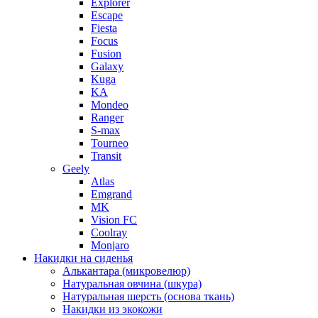
Explorer
Escape
Fiesta
Focus
Fusion
Galaxy
Kuga
KA
Mondeo
Ranger
S-max
Tourneo
Transit
Geely
Atlas
Emgrand
MK
Vision FC
Coolray
Monjaro
Накидки на сиденья
Алькантара (микровелюр)
Натуральная овчина (шкура)
Натуральная шерсть (основа ткань)
Накидки из экокожи