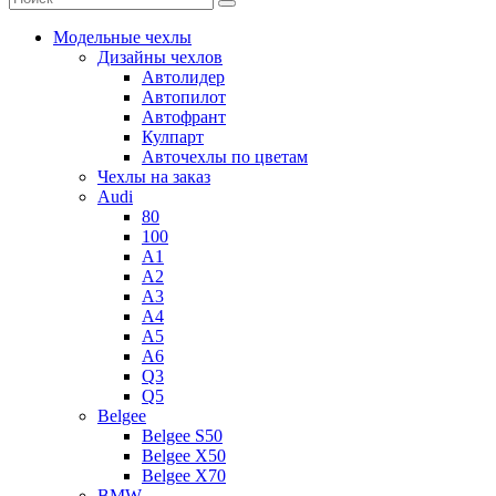
Модельные чехлы
Дизайны чехлов
Автолидер
Автопилот
Автофрант
Кулпарт
Авточехлы по цветам
Чехлы на заказ
Audi
80
100
A1
A2
A3
A4
A5
A6
Q3
Q5
Belgee
Belgee S50
Belgee X50
Belgee X70
BMW