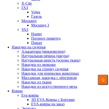
X-Cite
ГАЗ
Volga
Газель
Москвич
Москвич 3
УАЗ
Hunter
Патриот-лимитед
Пикап
Накидки на сиденья
Алькантара (микровелюр)
Натуральная овчина (шкура)
Натуральная шерсть (основа ткань)
Накидки из экокожи
Накидки на спинку сиденья
Накидки для перевозки животных
Массажная, накидка с обогревом
Накидки из ткани
Накидки из искусственного меха
Ковры
Eva ковры
3D EVA-Ковры с Бортами
EVA-ковры на заказ
Экокожа