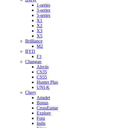
1-series
3-series
5-series
X1
X2
X3
X5
Brilliance
M2
BYD
F3
Changan
Alsvin
CS35
CS55
Hunter Plus
UNI-K
Chery
Amulet
Bonus
CrossEastar
Explore
Fora
Indis