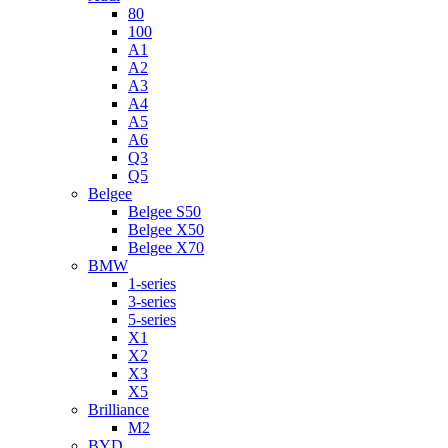
80
100
A1
A2
A3
A4
A5
A6
Q3
Q5
Belgee
Belgee S50
Belgee X50
Belgee X70
BMW
1-series
3-series
5-series
X1
X2
X3
X5
Brilliance
M2
BYD