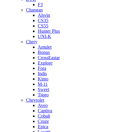
F3
Changan
Alsvin
CS35
CS55
Hunter Plus
UNI-K
Chery
Amulet
Bonus
CrossEastar
Explore
Fora
Indis
Kimo
M-11
Sweet
Tiggo
Chevrolet
Aveo
Captiva
Cobalt
Cruze
Epica
Lacetti