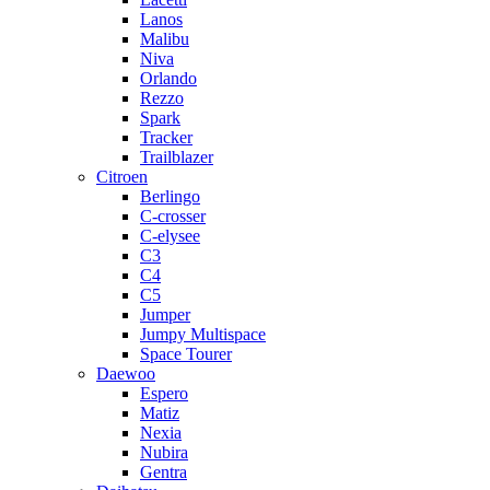
Lanos
Malibu
Niva
Orlando
Rezzo
Spark
Tracker
Trailblazer
Citroen
Berlingo
C-crosser
C-elysee
C3
C4
C5
Jumper
Jumpy Multispace
Space Tourer
Daewoo
Espero
Matiz
Nexia
Nubira
Gentra