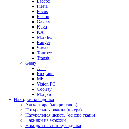
Escape
Fiesta
Focus
Fusion
Galaxy
Kuga
KA
Mondeo
Ranger
S-max
Tourneo
Transit
Geely
Atlas
Emgrand
MK
Vision FC
Coolray
Monjaro
Накидки на сиденья
Алькантара (микровелюр)
Натуральная овчина (шкура)
Натуральная шерсть (основа ткань)
Накидки из экокожи
Накидки на спинку сиденья