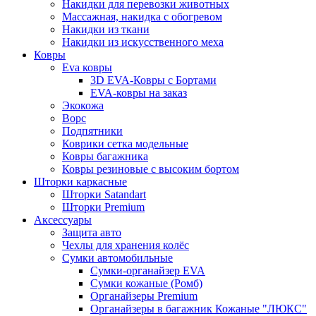
Накидки для перевозки животных
Массажная, накидка с обогревом
Накидки из ткани
Накидки из искусственного меха
Ковры
Eva ковры
3D EVA-Ковры с Бортами
EVA-ковры на заказ
Экокожа
Ворс
Подпятники
Коврики сетка модельные
Ковры багажника
Ковры резиновые с высоким бортом
Шторки каркасные
Шторки Satandart
Шторки Premium
Аксессуары
Защита авто
Чехлы для хранения колёс
Сумки автомобильные
Сумки-органайзер EVA
Сумки кожаные (Ромб)
Органайзеры Premium
Органайзеры в багажник Кожаные "ЛЮКС"