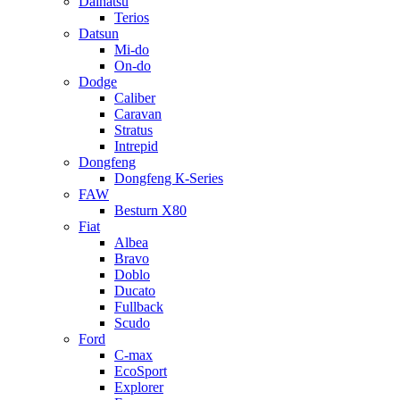
Daihatsu
Terios
Datsun
Mi-do
On-do
Dodge
Caliber
Caravan
Stratus
Intrepid
Dongfeng
Dongfeng К-Series
FAW
Besturn Х80
Fiat
Albea
Bravo
Doblo
Ducato
Fullback
Scudo
Ford
C-max
EcoSport
Explorer