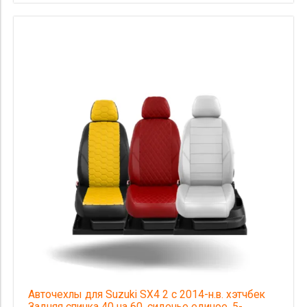
Авточехлы для Suzuki SX4 2 с 2014-н.в. хэтчбек
Задняя спинка 40 на 60, сиденье единое. 5-