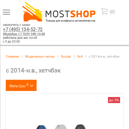
(
0
)
свяжитесь с нами:
+7 (495) 134-52-72
WhatsApp +7 (929) 989-14-48
работаем для вас пн-сб
с 9 до 20:00
Главная
Модельные чехлы
Suzuki
Sx4
c 2014-н.в., хетчбэк
c 2014-н.в., хетчбэк
0
Фильтры
Цвет
до 5%
производитель
материал