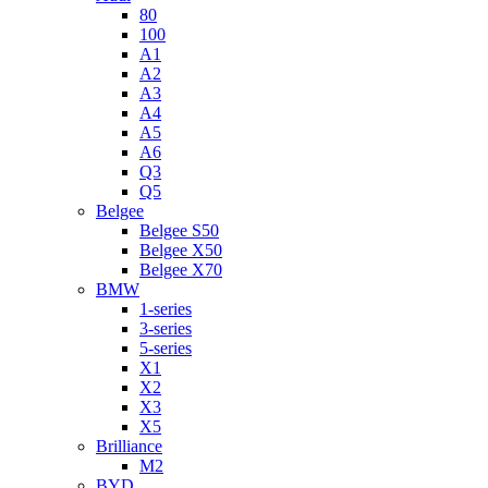
80
100
A1
A2
A3
A4
A5
A6
Q3
Q5
Belgee
Belgee S50
Belgee X50
Belgee X70
BMW
1-series
3-series
5-series
X1
X2
X3
X5
Brilliance
M2
BYD