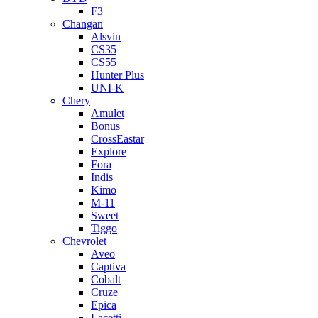
F3
Changan
Alsvin
CS35
CS55
Hunter Plus
UNI-K
Chery
Amulet
Bonus
CrossEastar
Explore
Fora
Indis
Kimo
M-11
Sweet
Tiggo
Chevrolet
Aveo
Captiva
Cobalt
Cruze
Epica
Lacetti