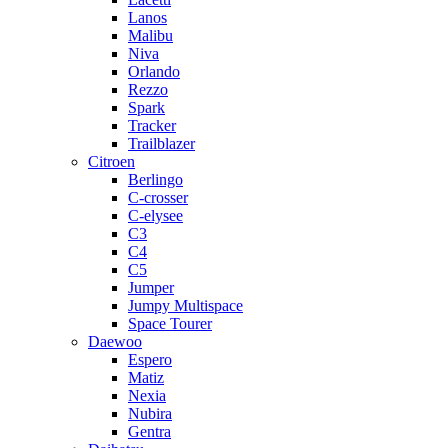
Lanos
Malibu
Niva
Orlando
Rezzo
Spark
Tracker
Trailblazer
Citroen
Berlingo
C-crosser
C-elysee
C3
C4
C5
Jumper
Jumpy Multispace
Space Tourer
Daewoo
Espero
Matiz
Nexia
Nubira
Gentra