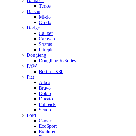
Daihatsu
Terios
Datsun
Mi-do
On-do
Dodge
Caliber
Caravan
Stratus
Intrepid
Dongfeng
Dongfeng К-Series
FAW
Besturn Х80
Fiat
Albea
Bravo
Doblo
Ducato
Fullback
Scudo
Ford
C-max
EcoSport
Explorer