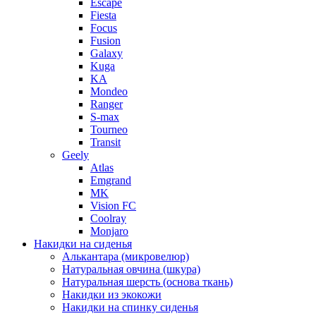
Escape
Fiesta
Focus
Fusion
Galaxy
Kuga
KA
Mondeo
Ranger
S-max
Tourneo
Transit
Geely
Atlas
Emgrand
MK
Vision FC
Coolray
Monjaro
Накидки на сиденья
Алькантара (микровелюр)
Натуральная овчина (шкура)
Натуральная шерсть (основа ткань)
Накидки из экокожи
Накидки на спинку сиденья