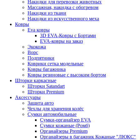
Накидки для перевозки животных
Массажная, накидка с обогревом
Накидки из ткани
Накидки из искусственного меха
Ковры
Eva ковры
3D EVA-Ковры с Бортами
EVA-ковры на заказ
Экокожа
Ворс
Подпятники
Коврики сетка модельные
Ковры багажника
Ковры резиновые с высоким бортом
Шторки каркасные
Шторки Satandart
Шторки Premium
Аксессуары
Защита авто
Чехлы для хранения колёс
Сумки автомобильные
Сумки-органайзер EVA
Сумки кожаные (Ромб)
Органайзеры Premium
Органайзеры в багажник Кожаные "ЛЮКС"