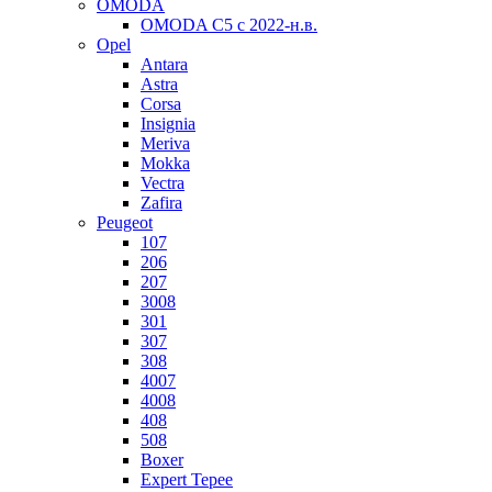
OMODA
OMODA C5 c 2022-н.в.
Opel
Antara
Astra
Corsa
Insignia
Meriva
Mokka
Vectra
Zafira
Peugeot
107
206
207
3008
301
307
308
4007
4008
408
508
Boxer
Expert Tepee