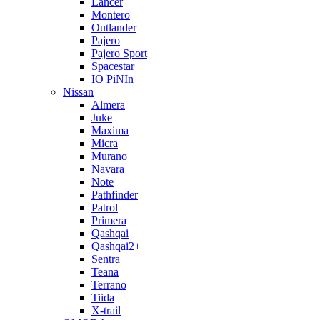
Lancer
Montero
Outlander
Pajero
Pajero Sport
Spacestar
IO PiNIn
Nissan
Almera
Juke
Maxima
Micra
Murano
Navara
Note
Pathfinder
Patrol
Primera
Qashqai
Qashqai2+
Sentra
Teana
Terrano
Tiida
X-trail