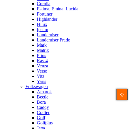
Corolla
Estima, Emina, Lucida
Fortuner
Highlander
Hilux
Ipsum
Landcruiser
Landcruiser Prado
Mark
Matrix
Prius
Rav 4
Venza
Verso
Vitz
Yaris
Volkswagen
Amarok
Beetle
Bora
Caddy
Crafter
Golf
Golfplus
Jetta