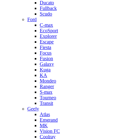
Ducato
Fullback
Scudo
Ford
C-max
EcoSport
Explorer
Escape
Fiesta
Focus
Fusion
Galaxy
Kuga
KA
Mondeo
Ranger
S-max
Tourneo
Transit
Geely
Atlas
Emgrand
MK
Vision FC
Coolray