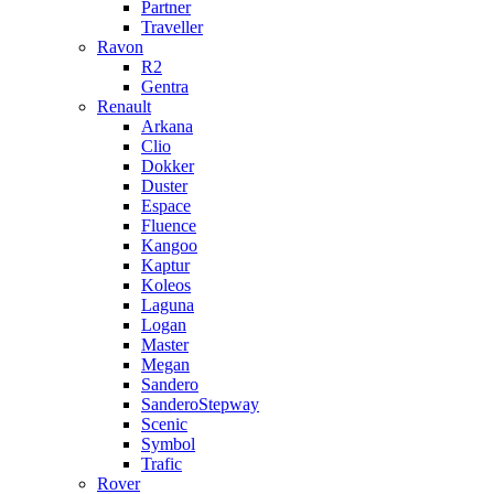
Partner
Traveller
Ravon
R2
Gentra
Renault
Arkana
Clio
Dokker
Duster
Espace
Fluence
Kangoo
Kaptur
Koleos
Laguna
Logan
Master
Megan
Sandero
SanderoStepway
Scenic
Symbol
Trafic
Rover