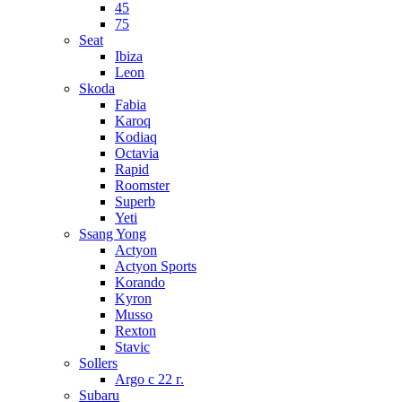
45
75
Seat
Ibiza
Leon
Skoda
Fabia
Karoq
Kodiaq
Octavia
Rapid
Roomster
Superb
Yeti
Ssang Yong
Actyon
Actyon Sports
Korando
Kyron
Musso
Rexton
Stavic
Sollers
Argo с 22 г.
Subaru