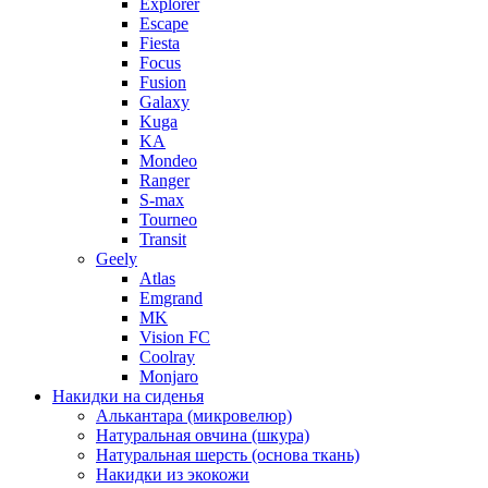
Explorer
Escape
Fiesta
Focus
Fusion
Galaxy
Kuga
KA
Mondeo
Ranger
S-max
Tourneo
Transit
Geely
Atlas
Emgrand
MK
Vision FC
Coolray
Monjaro
Накидки на сиденья
Алькантара (микровелюр)
Натуральная овчина (шкура)
Натуральная шерсть (основа ткань)
Накидки из экокожи