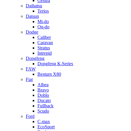
Gentra
Daihatsu
Terios
Datsun
Mi-do
On-do
Dodge
Caliber
Caravan
Stratus
Intrepid
Dongfeng
Dongfeng К-Series
FAW
Besturn Х80
Fiat
Albea
Bravo
Doblo
Ducato
Fullback
Scudo
Ford
C-max
EcoSport