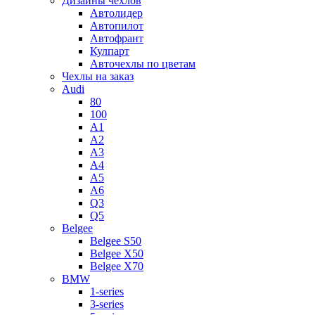
Дизайны чехлов
Автолидер
Автопилот
Автофрант
Кулпарт
Авточехлы по цветам
Чехлы на заказ
Audi
80
100
A1
A2
A3
A4
A5
A6
Q3
Q5
Belgee
Belgee S50
Belgee X50
Belgee X70
BMW
1-series
3-series