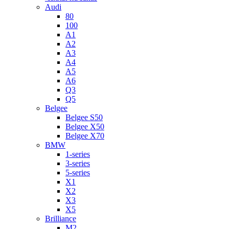
Audi
80
100
A1
A2
A3
A4
A5
A6
Q3
Q5
Belgee
Belgee S50
Belgee X50
Belgee X70
BMW
1-series
3-series
5-series
X1
X2
X3
X5
Brilliance
M2