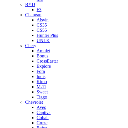
BYD
F3
Changan
Alsvin
CS35
CS55
Hunter Plus
UNI-K
Chery
Amulet
Bonus
CrossEastar
Explore
Fora
Indis
Kimo
M-11
Sweet
Tiggo
Chevrolet
Aveo
Captiva
Cobalt
Cruze
Epica