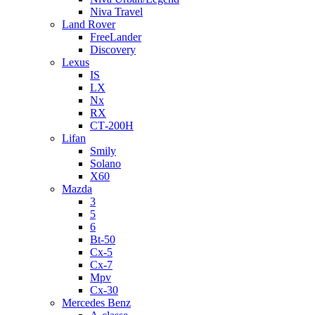
Niva Travel
Land Rover
FreeLander
Discovery
Lexus
IS
LX
Nx
RX
СТ-200H
Lifan
Smily
Solano
X60
Mazda
3
5
6
Bt-50
Cx-5
Cx-7
Mpv
Cx-30
Mercedes Benz