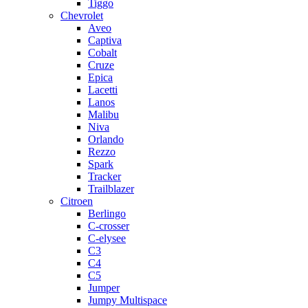
Tiggo
Chevrolet
Aveo
Captiva
Cobalt
Cruze
Epica
Lacetti
Lanos
Malibu
Niva
Orlando
Rezzo
Spark
Tracker
Trailblazer
Citroen
Berlingo
C-crosser
C-elysee
C3
C4
C5
Jumper
Jumpy Multispace