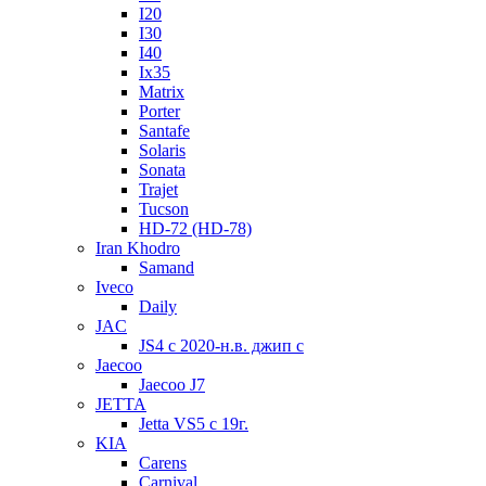
I20
I30
I40
Ix35
Matrix
Porter
Santafe
Solaris
Sonata
Trajet
Tucson
HD-72 (HD-78)
Iran Khodro
Samand
Iveco
Daily
JAC
JS4 с 2020-н.в. джип с
Jaecoo
Jaecoo J7
JETTA
Jetta VS5 с 19г.
KIA
Carens
Carnival