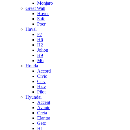
Monjaro
Great Wall
Hover
Safe
Poer
Haval
F7
H6
H2
Jolion
H9
M6
Honda
Accord
Civic
Cr-v
Hr-v
Pilot
Hyundai
Accent
Avante
Creta
Elantra
Getz
H1