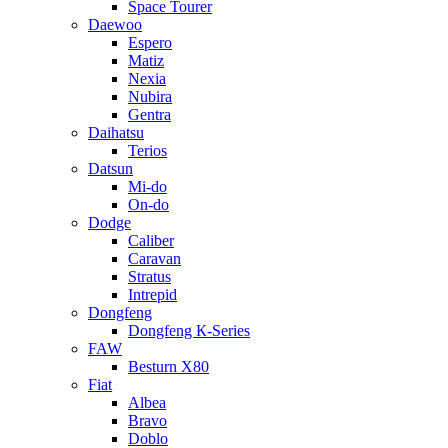
Space Tourer
Daewoo
Espero
Matiz
Nexia
Nubira
Gentra
Daihatsu
Terios
Datsun
Mi-do
On-do
Dodge
Caliber
Caravan
Stratus
Intrepid
Dongfeng
Dongfeng К-Series
FAW
Besturn Х80
Fiat
Albea
Bravo
Doblo