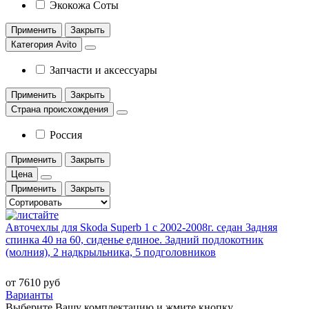
Экокожа Соты
Применить
Закрыть
Категория Avito
Запчасти и аксессуары
Применить
Закрыть
Страна происхождения
Россия
Применить
Закрыть
Цена
Применить
Закрыть
Авточехлы для Skoda Superb 1 с 2002-2008г. седан Задняя
спинка 40 на 60, сиденье единое. Задний подлокотник
(молния), 2 надкрыльника, 5 подголовников
от 7610 руб
Варианты
Выберите Вашу комплектацию и жмите кнопку