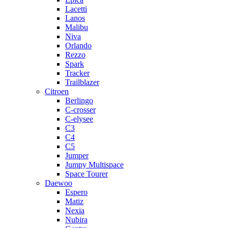
Lacetti
Lanos
Malibu
Niva
Orlando
Rezzo
Spark
Tracker
Trailblazer
Citroen
Berlingo
C-crosser
C-elysee
C3
C4
C5
Jumper
Jumpy Multispace
Space Tourer
Daewoo
Espero
Matiz
Nexia
Nubira