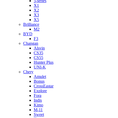
5-series
X1
X2
X3
X5
Brilliance
M2
BYD
F3
Changan
Alsvin
CS35
CS55
Hunter Plus
UNI-K
Chery
Amulet
Bonus
CrossEastar
Explore
Fora
Indis
Kimo
M-11
Sweet