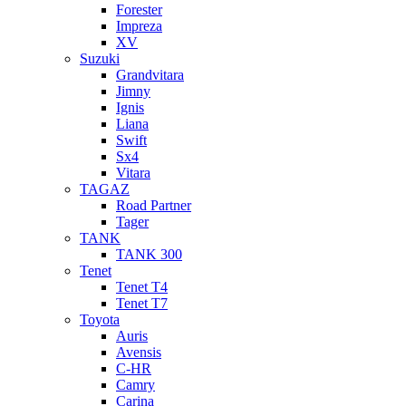
Forester
Impreza
XV
Suzuki
Grandvitara
Jimny
Ignis
Liana
Swift
Sx4
Vitara
TAGAZ
Road Partner
Tager
TANK
TANK 300
Tenet
Tenet T4
Tenet T7
Toyota
Auris
Avensis
C-HR
Camry
Carina