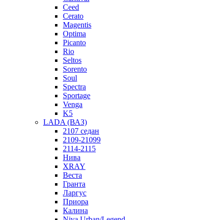
Ceed
Cerato
Magentis
Optima
Picanto
Rio
Seltos
Sorento
Soul
Spectra
Sportage
Venga
K5
LADA (ВАЗ)
2107 седан
2109-21099
2114-2115
Нива
XRAY
Веста
Гранта
Ларгус
Приора
Калина
Niva Urban/Legend