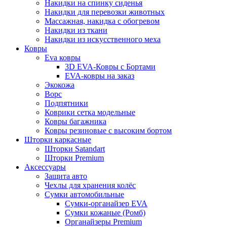
Накидки на спинку сиденья
Накидки для перевозки животных
Массажная, накидка с обогревом
Накидки из ткани
Накидки из искусственного меха
Ковры
Eva ковры
3D EVA-Ковры с Бортами
EVA-ковры на заказ
Экокожа
Ворс
Подпятники
Коврики сетка модельные
Ковры багажника
Ковры резиновые с высоким бортом
Шторки каркасные
Шторки Satandart
Шторки Premium
Аксессуары
Защита авто
Чехлы для хранения колёс
Сумки автомобильные
Сумки-органайзер EVA
Сумки кожаные (Ромб)
Органайзеры Premium