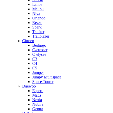
Lanos
Malibu
Niva
Orlando
Rezzo
Spark
Tracker
Trailblazer
Citroen
Berlingo
C-crosser
C-elysee
C3
C4
C5
Jumper
Jumpy Multispace
Space Tourer
Daewoo
Espero
Matiz
Nexia
Nubira
Gentra