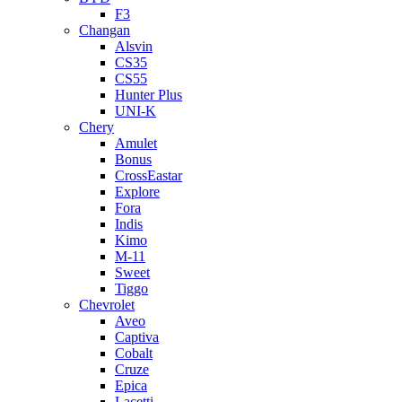
F3
Changan
Alsvin
CS35
CS55
Hunter Plus
UNI-K
Chery
Amulet
Bonus
CrossEastar
Explore
Fora
Indis
Kimo
M-11
Sweet
Tiggo
Chevrolet
Aveo
Captiva
Cobalt
Cruze
Epica
Lacetti