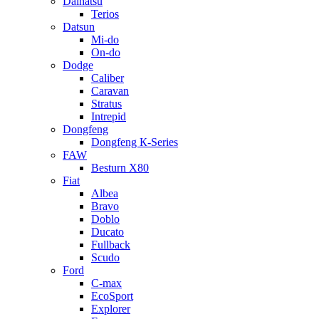
Daihatsu
Terios
Datsun
Mi-do
On-do
Dodge
Caliber
Caravan
Stratus
Intrepid
Dongfeng
Dongfeng К-Series
FAW
Besturn Х80
Fiat
Albea
Bravo
Doblo
Ducato
Fullback
Scudo
Ford
C-max
EcoSport
Explorer