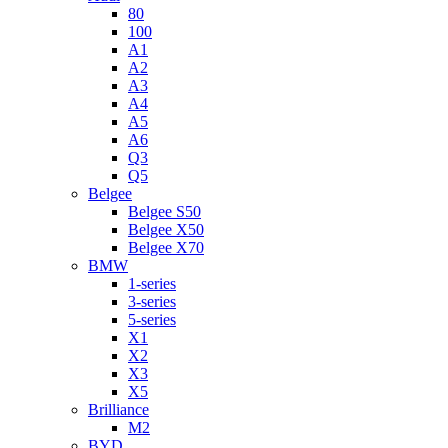
80
100
A1
A2
A3
A4
A5
A6
Q3
Q5
Belgee
Belgee S50
Belgee X50
Belgee X70
BMW
1-series
3-series
5-series
X1
X2
X3
X5
Brilliance
M2
BYD