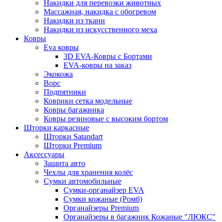
Накидки для перевозки животных
Массажная, накидка с обогревом
Накидки из ткани
Накидки из искусственного меха
Ковры
Eva ковры
3D EVA-Ковры с Бортами
EVA-ковры на заказ
Экокожа
Ворс
Подпятники
Коврики сетка модельные
Ковры багажника
Ковры резиновые с высоким бортом
Шторки каркасные
Шторки Satandart
Шторки Premium
Аксессуары
Защита авто
Чехлы для хранения колёс
Сумки автомобильные
Сумки-органайзер EVA
Сумки кожаные (Ромб)
Органайзеры Premium
Органайзеры в багажник Кожаные "ЛЮКС"