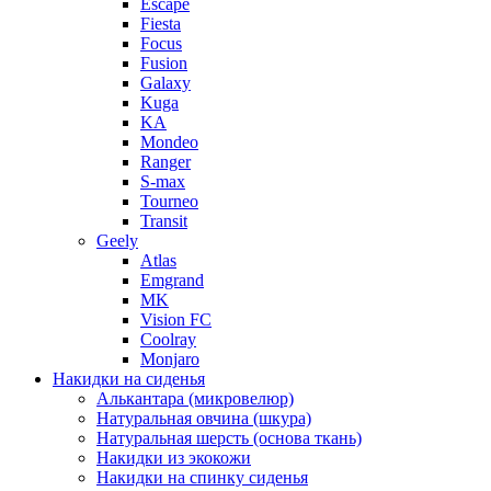
Escape
Fiesta
Focus
Fusion
Galaxy
Kuga
KA
Mondeo
Ranger
S-max
Tourneo
Transit
Geely
Atlas
Emgrand
MK
Vision FC
Coolray
Monjaro
Накидки на сиденья
Алькантара (микровелюр)
Натуральная овчина (шкура)
Натуральная шерсть (основа ткань)
Накидки из экокожи
Накидки на спинку сиденья