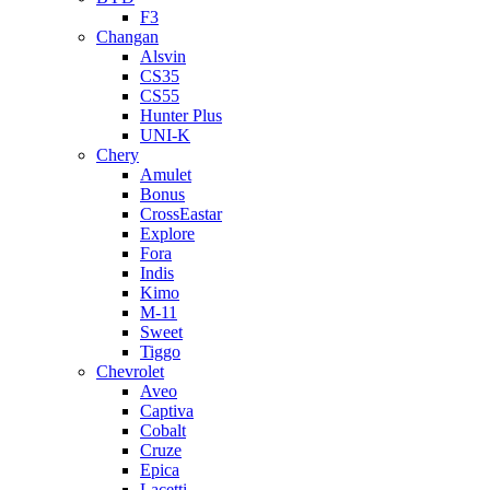
F3
Changan
Alsvin
CS35
CS55
Hunter Plus
UNI-K
Chery
Amulet
Bonus
CrossEastar
Explore
Fora
Indis
Kimo
M-11
Sweet
Tiggo
Chevrolet
Aveo
Captiva
Cobalt
Cruze
Epica
Lacetti