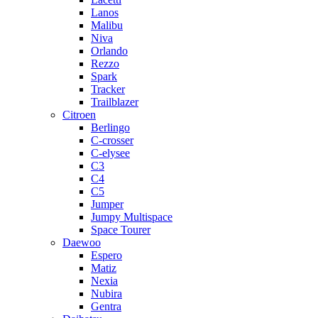
Lanos
Malibu
Niva
Orlando
Rezzo
Spark
Tracker
Trailblazer
Citroen
Berlingo
C-crosser
C-elysee
C3
C4
C5
Jumper
Jumpy Multispace
Space Tourer
Daewoo
Espero
Matiz
Nexia
Nubira
Gentra