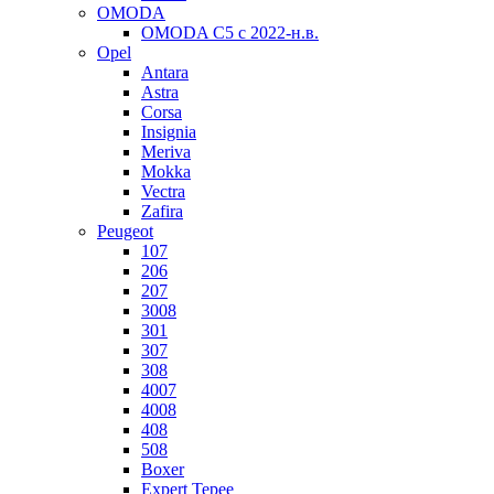
OMODA
OMODA C5 c 2022-н.в.
Opel
Antara
Astra
Corsa
Insignia
Meriva
Mokka
Vectra
Zafira
Peugeot
107
206
207
3008
301
307
308
4007
4008
408
508
Boxer
Expert Tepee