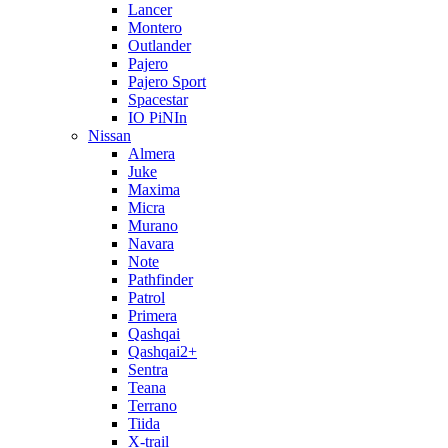
Lancer
Montero
Outlander
Pajero
Pajero Sport
Spacestar
IO PiNIn
Nissan
Almera
Juke
Maxima
Micra
Murano
Navara
Note
Pathfinder
Patrol
Primera
Qashqai
Qashqai2+
Sentra
Teana
Terrano
Tiida
X-trail