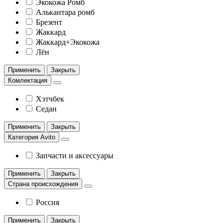
Экокожа Ромб
Алькантара ромб
Брезент
Жаккард
Жаккард+Экокожа
Лён
Применить
Закрыть
Комлектация
Хэтчбек
Седан
Применить
Закрыть
Категория Avito
Запчасти и аксессуары
Применить
Закрыть
Страна происхождения
Россия
Применить
Закрыть