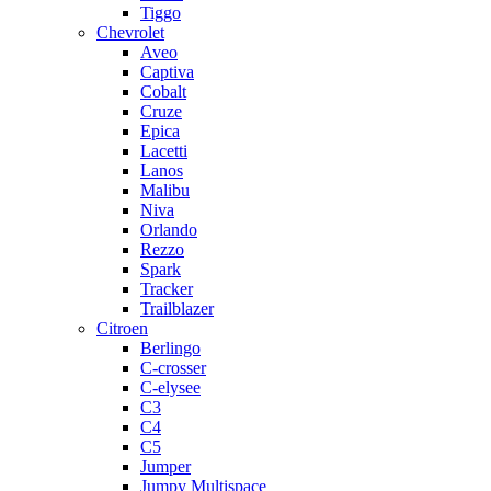
Tiggo
Chevrolet
Aveo
Captiva
Cobalt
Cruze
Epica
Lacetti
Lanos
Malibu
Niva
Orlando
Rezzo
Spark
Tracker
Trailblazer
Citroen
Berlingo
C-crosser
C-elysee
C3
C4
C5
Jumper
Jumpy Multispace