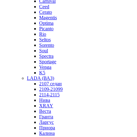
Carnival
Ceed
Cerato
Magentis
Optima
Picanto
Rio
Seltos
Sorento
Soul
Spectra
Sportage
Venga
K5
LADA (ВАЗ)
2107 седан
2109-21099
2114-2115
Нива
XRAY
Веста
Гранта
Ларгус
Приора
Калина