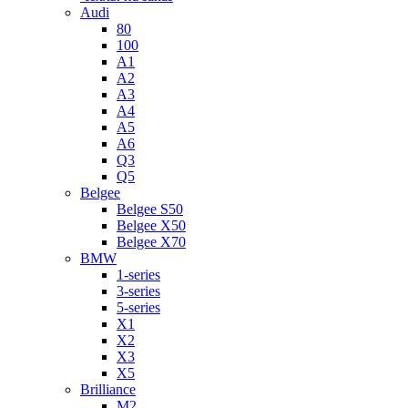
Audi
80
100
A1
A2
A3
A4
A5
A6
Q3
Q5
Belgee
Belgee S50
Belgee X50
Belgee X70
BMW
1-series
3-series
5-series
X1
X2
X3
X5
Brilliance
M2