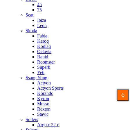
45
75
Seat
Ibiza
Leon
Skoda
Fabia
Karoq
Kodiaq
Octavia
Rapid
Roomster
Superb
Yeti
Ssang Yong
Actyon
Actyon Sports
Korando
Kyron
Musso
Rexton
Stavic
Sollers
Argo с 22 г.
Subaru