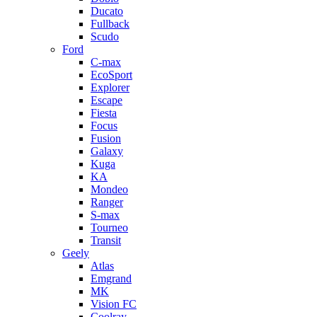
Ducato
Fullback
Scudo
Ford
C-max
EcoSport
Explorer
Escape
Fiesta
Focus
Fusion
Galaxy
Kuga
KA
Mondeo
Ranger
S-max
Tourneo
Transit
Geely
Atlas
Emgrand
MK
Vision FC
Coolray