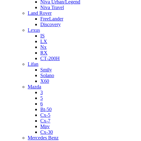
Niva Urban/Legend
Niva Travel
Land Rover
FreeLander
Discovery
Lexus
IS
LX
Nx
RX
СТ-200H
Lifan
Smily
Solano
X60
Mazda
3
5
6
Bt-50
Cx-5
Cx-7
Mpv
Cx-30
Mercedes Benz