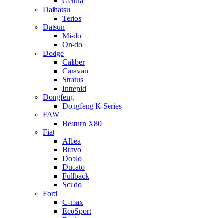
Gentra
Daihatsu
Terios
Datsun
Mi-do
On-do
Dodge
Caliber
Caravan
Stratus
Intrepid
Dongfeng
Dongfeng К-Series
FAW
Besturn Х80
Fiat
Albea
Bravo
Doblo
Ducato
Fullback
Scudo
Ford
C-max
EcoSport