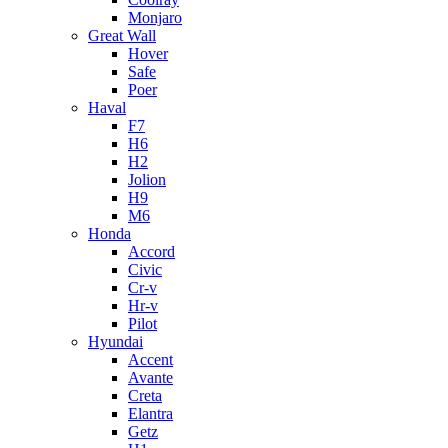
Monjaro
Great Wall
Hover
Safe
Poer
Haval
F7
H6
H2
Jolion
H9
M6
Honda
Accord
Civic
Cr-v
Hr-v
Pilot
Hyundai
Accent
Avante
Creta
Elantra
Getz