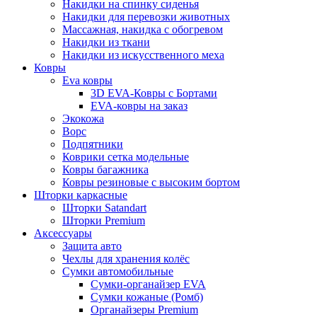
Накидки на спинку сиденья
Накидки для перевозки животных
Массажная, накидка с обогревом
Накидки из ткани
Накидки из искусственного меха
Ковры
Eva ковры
3D EVA-Ковры с Бортами
EVA-ковры на заказ
Экокожа
Ворс
Подпятники
Коврики сетка модельные
Ковры багажника
Ковры резиновые с высоким бортом
Шторки каркасные
Шторки Satandart
Шторки Premium
Аксессуары
Защита авто
Чехлы для хранения колёс
Сумки автомобильные
Сумки-органайзер EVA
Сумки кожаные (Ромб)
Органайзеры Premium