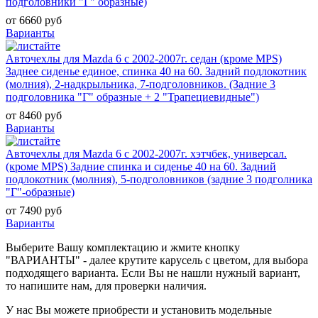
подголовники "Г" образные)
от 6660 руб
Варианты
Авточехлы для Mazda 6 с 2002-2007г. седан (кроме MPS)
Заднее сиденье единое, спинка 40 на 60. Задний подлокотник
(молния), 2-надкрыльника, 7-подголовников. (Задние 3
подголовника "Г" образные + 2 "Трапециевидные")
от 8460 руб
Варианты
Авточехлы для Mazda 6 с 2002-2007г. хэтчбек, универсал.
(кроме MPS) Задние спинка и сиденье 40 на 60. Задний
подлокотник (молния), 5-подголовников (задние 3 подголника
"Г"-образные)
от 7490 руб
Варианты
Выберите Вашу комплектацию и жмите кнопку
"ВАРИАНТЫ" - далее крутите карусель с цветом, для выбора
подходящего варианта. Если Вы не нашли нужный вариант,
то напишите нам, для проверки наличия.
У нас Вы можете приобрести и установить модельные