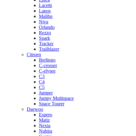
Lacetti
Lanos
Malibu
Niva
Orlando
Rezzo
Spark
Tracker
Trailblazer
Citroen
Berlingo
C-crosser
C-elysee
C3
C4
C5
Jumper
Jumpy Multispace
Space Tourer
Daewoo
Espero
Matiz
Nexia
Nubira