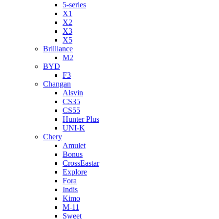
5-series
X1
X2
X3
X5
Brilliance
M2
BYD
F3
Changan
Alsvin
CS35
CS55
Hunter Plus
UNI-K
Chery
Amulet
Bonus
CrossEastar
Explore
Fora
Indis
Kimo
M-11
Sweet