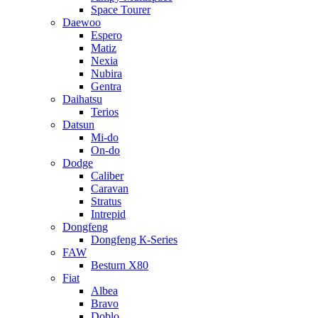
Space Tourer
Daewoo
Espero
Matiz
Nexia
Nubira
Gentra
Daihatsu
Terios
Datsun
Mi-do
On-do
Dodge
Caliber
Caravan
Stratus
Intrepid
Dongfeng
Dongfeng К-Series
FAW
Besturn Х80
Fiat
Albea
Bravo
Doblo