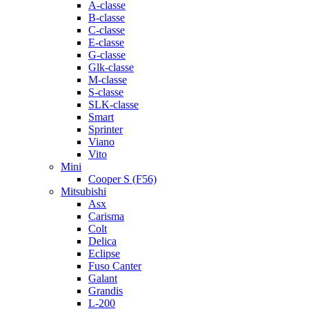
A-classe
B-classe
C-classe
E-classe
G-classe
Glk-classe
M-classe
S-classe
SLK-classe
Smart
Sprinter
Viano
Vito
Mini
Cooper S (F56)
Mitsubishi
Asx
Carisma
Colt
Delica
Eclipse
Fuso Canter
Galant
Grandis
L-200