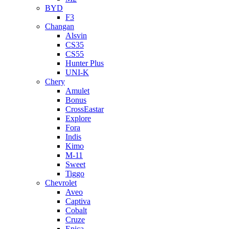
BYD
F3
Changan
Alsvin
CS35
CS55
Hunter Plus
UNI-K
Chery
Amulet
Bonus
CrossEastar
Explore
Fora
Indis
Kimo
M-11
Sweet
Tiggo
Chevrolet
Aveo
Captiva
Cobalt
Cruze
Epica