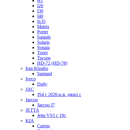
H1
I20
I30
I40
Ix35
Matrix
Porter
Santafe
Solaris
Sonata
Trajet
Tucson
HD-72 (HD-78)
Iran Khodro
Samand
Iveco
Daily
JAC
JS4 с 2020-н.в. джип с
Jaecoo
Jaecoo J7
JETTA
Jetta VS5 с 19г.
KIA
Carens