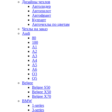
Дизайны чехлов
Автолидер
Автопилот
Автофрант
Кулпарт
Авточехлы по цветам
Чехлы на заказ
Audi
80
100
A1
A2
A3
A4
A5
A6
Q3
Q5
Belgee
Belgee S50
Belgee X50
Belgee X70
BMW
1-series
3-series