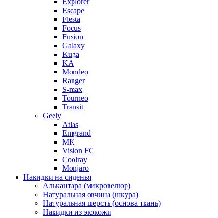
Explorer
Escape
Fiesta
Focus
Fusion
Galaxy
Kuga
KA
Mondeo
Ranger
S-max
Tourneo
Transit
Geely
Atlas
Emgrand
MK
Vision FC
Coolray
Monjaro
Накидки на сиденья
Алькантара (микровелюр)
Натуральная овчина (шкура)
Натуральная шерсть (основа ткань)
Накидки из экокожи