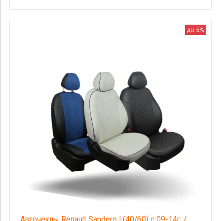
до 5%
Авточехлы Renault Sandero I (40/60) с 09-14г. /