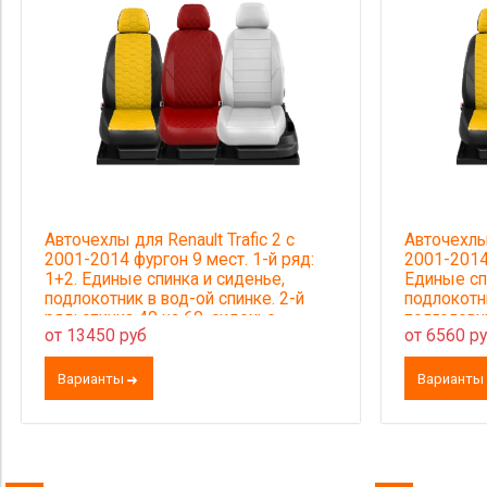
Авточехлы для Renault Trafic 2 с
Авточехлы 
2001-2014 фургон 9 мест. 1-й ряд:
2001-2014
1+2. Единые спинка и сиденье,
Единые сп
подлокотник в вод-ой спинке. 2-й
подлокотни
ряд: спинка 40 на 60, сиденье
подголовн
от 13450 руб
от 6560 р
единое. 3-й ряд: единые спинка и
сиденье. 9 подголовников
Варианты
Варианты