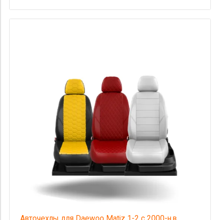
Авточехлы для Daewoo Matiz 1-2 с 2000-н.в.